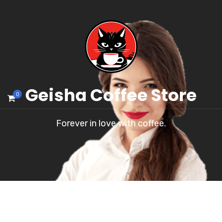
Geisha Coffee Store
0
Forever in love with coffee.